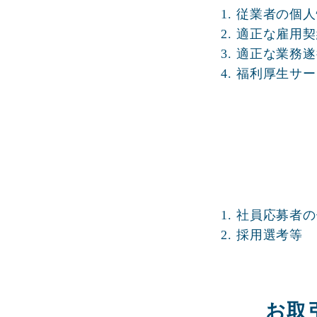
1. 従業者の個
2. 適正な雇
3. 適正な業
4. 福利厚生
1. 社員応募者
2. 採用選考等
お取