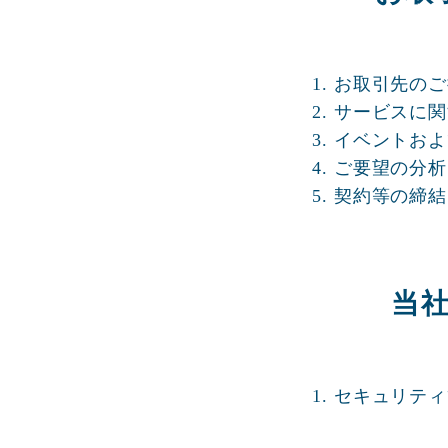
1. お取引先
2. サービス
3. イベント
4. ご要望の
5. 契約等の締
当
1. セキュリテ